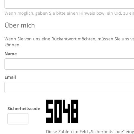
Wenn möglich, geben Sie bitte einen Hinweis bzw. ein URL zu ei
Über mich
Wenn Sie von uns eine Rückantwort möchten, müssen Sie uns ver
können.
Name
Email
Sicherheitscode
Diese Zahlen im Feld „Sicherheitscode“ ei