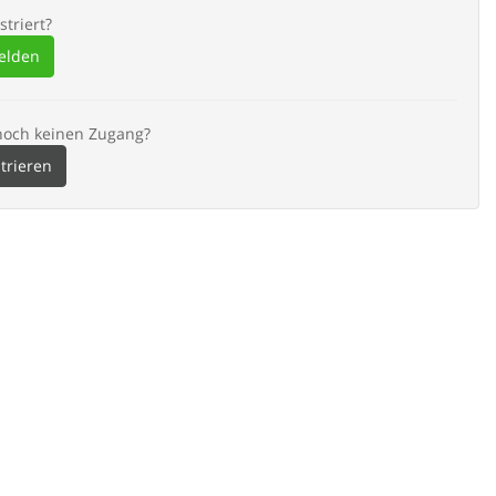
striert?
elden
noch keinen Zugang?
strieren