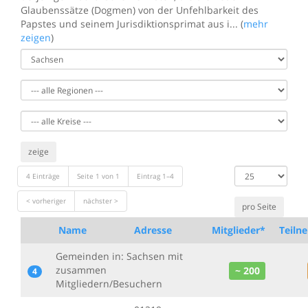
Glaubenssätze (Dogmen) von der Unfehlbarkeit des
Papstes und seinem Jurisdiktionsprimat aus i... (
mehr
zeigen
)
zeige
Datensätze
4 Einträge
Seite 1 von 1
Eintrag 1–4
anzeigen
< vorheriger
nächster >
Name
Adresse
Mitglieder*
Teiln
Gemeinden in: Sachsen mit
zusammen
~ 200
4
Mitgliedern/Besuchern