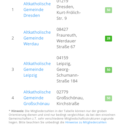
01219
Altkatholische
Dresden,
1
Gemeinde
50
Kurt-Frölich-
Dresden
Str. 9
08427
Altkatholische
Fraureuth,
2
Gemeinde
28
Werdauer
Werdau
Straße 67
04159
Altkatholische
Leipzig,
3
Gemeinde
Georg-
50
Leipzig
Schumann-
Straße 184
Altkatholische
02779
4
Gemeinde
Großschönau,
50
Großschönau
Kirchstraße
*
Hinweis:
Die Mitgliederzahlen in der Tabelle können nur der groben
Orientierung dienen und sind nur bedingt vergleichbar, da bei den einzelnen
Gemeinschaften z.T. sehr verschiedene Mitgliedschaftsstrukturen zugrunde
liegen. Bitte beachten Sie unbedingt die
Hinweise zu Mitgliederzahlen