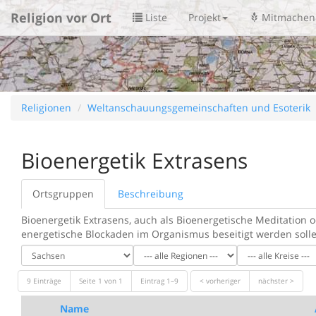
Religion vor Ort
Liste
Projekt
Mitmachen
Religionen
Weltanschauungsgemeinschaften und Esoterik
Bioenergetik Extrasens
Ortsgruppen
Beschreibung
Bioenergetik Extrasens, auch als Bioenergetische Meditation 
energetische Blockaden im Organismus beseitigt werden solle
9 Einträge
Seite 1 von 1
Eintrag 1–9
< vorheriger
nächster >
Name