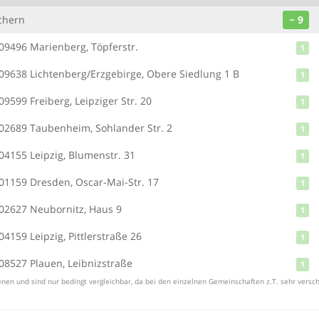
chern
~ 9
09496 Marienberg, Töpferstr.
1
09638 Lichtenberg/Erzgebirge, Obere Siedlung 1 B
1
09599 Freiberg, Leipziger Str. 20
1
02689 Taubenheim, Sohlander Str. 2
1
04155 Leipzig, Blumenstr. 31
1
01159 Dresden, Oscar-Mai-Str. 17
1
02627 Neubornitz, Haus 9
1
04159 Leipzig, Pittlerstraße 26
1
08527 Plauen, Leibnizstraße
1
nen und sind nur bedingt vergleichbar, da bei den einzelnen Gemeinschaften z.T. sehr versch