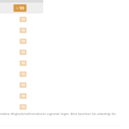
~ 90
10
10
10
10
10
10
10
10
10
iedene Mitgliedschaftsstrukturen zugrunde liegen. Bitte beachten Sie unbedingt die