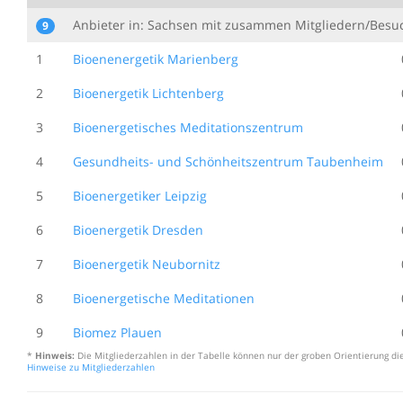
Anbieter in: Sachsen mit zusammen Mitgliedern/Besu
9
1
Bioenenergetik Marienberg
2
Bioenergetik Lichtenberg
3
Bioenergetisches Meditationszentrum
4
Gesundheits- und Schönheitszentrum Taubenheim
5
Bioenergetiker Leipzig
6
Bioenergetik Dresden
7
Bioenergetik Neubornitz
8
Bioenergetische Meditationen
9
Biomez Plauen
*
Hinweis:
Die Mitgliederzahlen in der Tabelle können nur der groben Orientierung die
Hinweise zu Mitgliederzahlen