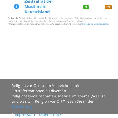
Zentralrat der
Muslime in
1
50
200
Deutschland
*
Hinweis:
Die Mitgliederzahlen in der Tabelle können nur der groben Orientierung dienen und sind nur
bedingt vergleichbar, da bei den einzelnen Gemeinschaften z.T. sehr verschiedene
Mitgliedschaftsstrukturen zugrunde liegen. Bitte beachten Sie unbedingt die
Hinweise zu Mitgliederzahlen
Religion vor Ort ist ein Verzeichnis mit
Ortsinformationen zu diversen
Religionsgemeinschaften. Mehr zum Thema „Was ist
und was will Religion vor Ort?“ lesen Sie in der
Einführung
.
|
Impressum
|
Datenschutz
|