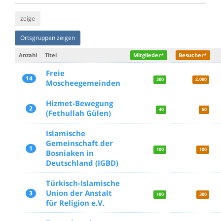
zeige
Ortsgruppen zeigen
Anzahl
Titel
Mitglieder*
Besucher*
Freie
14
300
2.000
Moscheegemeinden
Hizmet-Bewegung
2
40
60
(Fethullah Gülen)
Islamische
Gemeinschaft der
1
100
100
Bosniaken in
Deutschland (IGBD)
Türkisch-Islamische
Union der Anstalt
3
100
300
für Religion e.V.