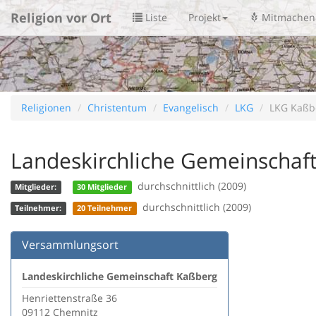
Religion vor Ort
Liste
Projekt
Mitmachen
Religionen
Christentum
Evangelisch
LKG
LKG Kaßb
Landeskirchliche Gemeinschaf
durchschnittlich (2009)
Mitglieder:
30 Mitglieder
durchschnittlich (2009)
Teilnehmer:
20 Teilnehmer
Versammlungsort
Landeskirchliche Gemeinschaft Kaßberg
Henriettenstraße 36
09112 Chemnitz