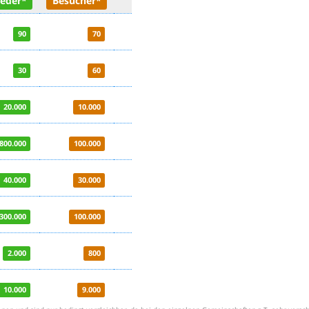
90
70
30
60
20.000
10.000
800.000
100.000
40.000
30.000
300.000
100.000
2.000
800
10.000
9.000