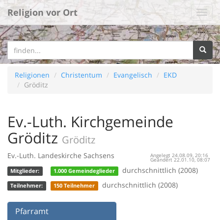
Religion vor Ort
Religionen
Christentum
Evangelisch
EKD
Gröditz
Ev.-Luth. Kirchgemeinde
Gröditz
Gröditz
Ev.-Luth. Landeskirche Sachsens
Angelegt 24.08.09, 20:16
Geändert 22.01.10, 08:07
durchschnittlich (2008)
Mitglieder:
1.000 Gemeindeglieder
durchschnittlich (2008)
Teilnehmer:
150 Teilnehmer
Pfarramt