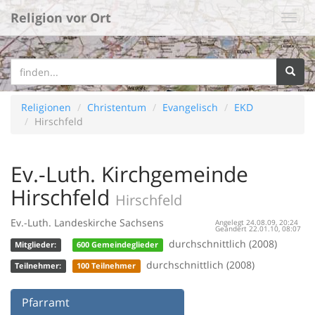
Religion vor Ort
Religionen
Christentum
Evangelisch
EKD
Hirschfeld
Ev.-Luth. Kirchgemeinde
Hirschfeld
Hirschfeld
Ev.-Luth. Landeskirche Sachsens
Angelegt 24.08.09, 20:24
Geändert 22.01.10, 08:07
durchschnittlich (2008)
Mitglieder:
600 Gemeindeglieder
durchschnittlich (2008)
Teilnehmer:
100 Teilnehmer
Pfarramt