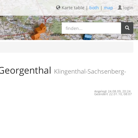
Karte table |
both
|
map
login
-Georgenthal
Klingenthal-Sachsenberg-
Angelegt 24.08.09, 20:24
Geändert 22.01.10, 08:07