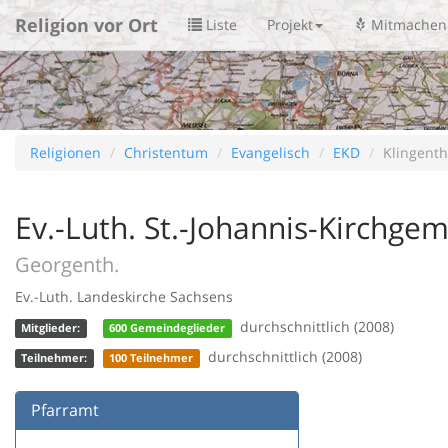
Religion vor Ort
Liste
Projekt
Mitmachen
Religionen
Christentum
Evangelisch
EKD
Klingent
Ev.-Luth. St.-Johannis-Kirchg
Georgenth.
Ev.-Luth. Landeskirche Sachsens
durchschnittlich (2008)
Mitglieder:
600 Gemeindeglieder
durchschnittlich (2008)
Teilnehmer:
100 Teilnehmer
Pfarramt