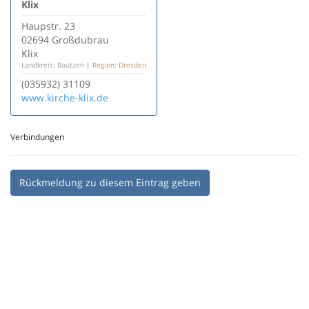
Klix
Haupstr. 23
02694 Großdubrau
Klix
Landkreis: Bautzen
|
Region: Dresden
(035932) 31109
www.kirche-klix.de
Verbindungen
Rückmeldung zu diesem Eintrag geben