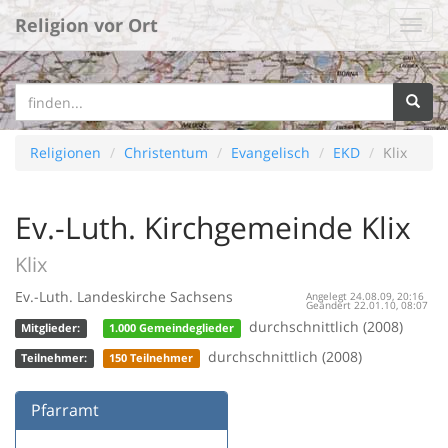
Religion vor Ort
Religionen
Christentum
Evangelisch
EKD
Klix
Ev.-Luth. Kirchgemeinde Klix
Klix
Ev.-Luth. Landeskirche Sachsens
Angelegt 24.08.09, 20:16
Geändert 22.01.10, 08:07
durchschnittlich (2008)
Mitglieder:
1.000 Gemeindeglieder
durchschnittlich (2008)
Teilnehmer:
150 Teilnehmer
Pfarramt