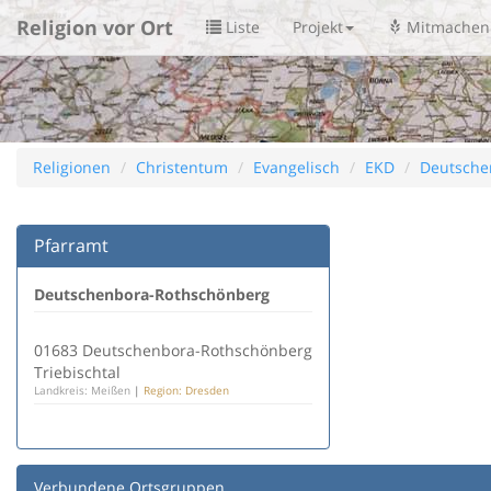
Religion vor Ort
Liste
Projekt
Mitmachen
Religionen
Christentum
Evangelisch
EKD
Deutsche
Pfarramt
Deutschenbora-Rothschönberg
01683 Deutschenbora-Rothschönberg
Triebischtal
Landkreis: Meißen
|
Region: Dresden
Verbundene Ortsgruppen