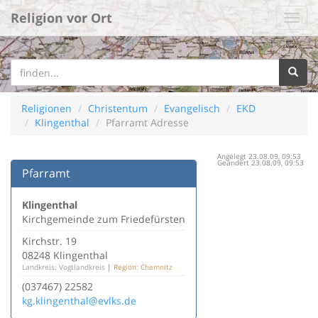
Religion vor Ort
Religionen
Christentum
Evangelisch
EKD
Klingenthal
Pfarramt Adresse
Angelegt 23.08.09, 09:53
Geändert 23.08.09, 09:53
Pfarramt
Klingenthal
Kirchgemeinde zum Friedefürsten
Kirchstr. 19
08248 Klingenthal
Landkreis: Vogtlandkreis
|
Region: Chemnitz
(037467) 22582
kg.klingenthal@evlks.de