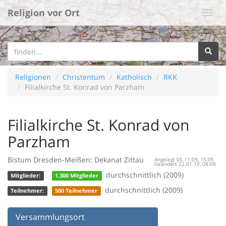
Religion vor Ort
Religionen
Christentum
Katholisch
RKK
Filialkirche St. Konrad von Parzham
Filialkirche St. Konrad von
Parzham
Bistum Dresden-Meißen: Dekanat Zittau
Angelegt 05.11.09, 15:05
Geändert 22.01.10, 08:08
durchschnittlich (2009)
Mitglieder:
1.300 Mitglieder
durchschnittlich (2009)
Teilnehmer:
500 Teilnehmer
Versammlungsort